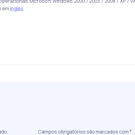
racionais Microsoft Windows 2000 / 2003 / 2008 / XP / Vist
m em
inglês
.
a
ado.
Campos obrigatórios são marcados com
*