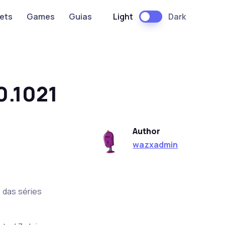
Light
Dark
ets
Games
Guias
0.1021
Author
wazxadmin
l das séries