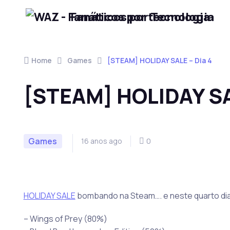
Fanáticos por Tecnologia
Skip to navigation
Skip to content
Home
Games
[STEAM] HOLIDAY SALE – Dia 4
[STEAM] HOLIDAY SA
Games
16 anos ago
0
HOLIDAY SALE
bombando na Steam…. e neste quarto di
– Wings of Prey (80%)