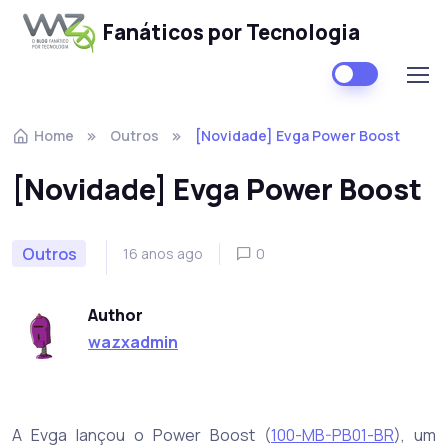
Fanáticos por Tecnologia
Skip to navigation
Skip to content
Home
Outros
[Novidade] Evga Power Boost
[Novidade] Evga Power Boost
Outros
16 anos ago
0
Author
wazxadmin
A Evga lançou o Power Boost (
100-MB-PB01-BR
), um