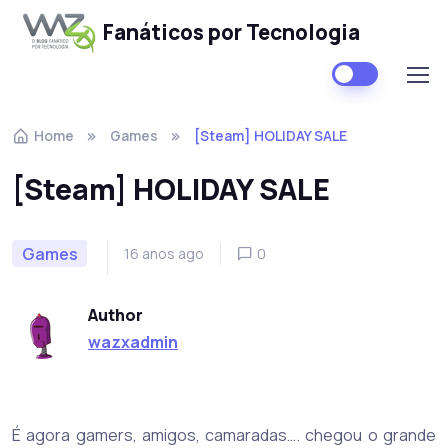
Fanáticos por Tecnologia
Skip to navigation
Skip to content
Home
Games
[Steam] HOLIDAY SALE
[Steam] HOLIDAY SALE
Games
16 anos ago
0
Author
wazxadmin
É agora gamers, amigos, camaradas…. chegou o grande