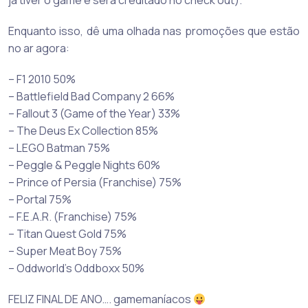
já tiver o game e será creditado no check out).
Enquanto isso, dê uma olhada nas promoções que estão
no ar agora:
– F1 2010 50%
– Battlefield Bad Company 2 66%
– Fallout 3 (Game of the Year) 33%
– The Deus Ex Collection 85%
– LEGO Batman 75%
– Peggle & Peggle Nights 60%
– Prince of Persia (Franchise) 75%
– Portal 75%
– F.E.A.R. (Franchise) 75%
– Titan Quest Gold 75%
– Super Meat Boy 75%
– Oddworld’s Oddboxx 50%
FELIZ FINAL DE ANO…. gamemaníacos