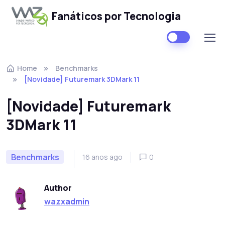
Fanáticos por Tecnologia
Skip to navigation
Skip to content
Home
Benchmarks
[Novidade] Futuremark 3DMark 11
[Novidade] Futuremark
3DMark 11
Benchmarks
16 anos ago
0
Author
wazxadmin