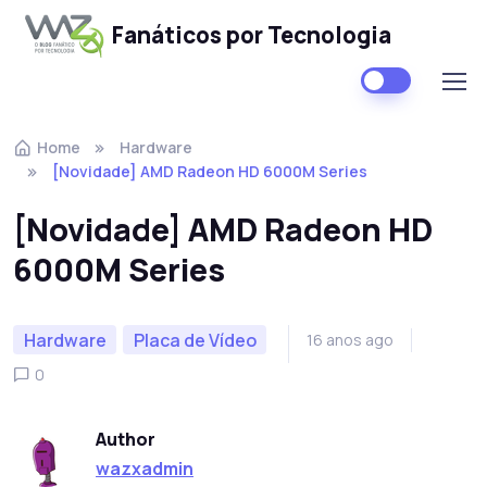
Fanáticos por Tecnologia
Skip to navigation
Skip to content
Home
Hardware
[Novidade] AMD Radeon HD 6000M Series
[Novidade] AMD Radeon HD
6000M Series
Hardware
Placa de Vídeo
16 anos ago
0
Author
wazxadmin