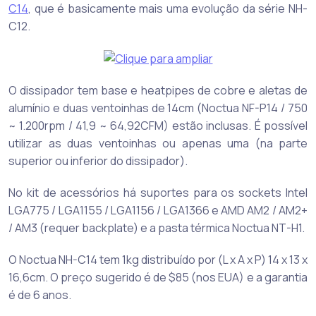
C14
, que é basicamente mais uma evolução da série NH-
C12.
O dissipador tem base e heatpipes de cobre e aletas de
alumínio e duas ventoinhas de 14cm (Noctua NF-P14 / 750
~ 1.200rpm / 41,9 ~ 64,92CFM) estão inclusas. É possível
utilizar as duas ventoinhas ou apenas uma (na parte
superior ou inferior do dissipador).
No kit de acessórios há suportes para os sockets Intel
LGA775 / LGA1155 / LGA1156 / LGA1366 e AMD AM2 / AM2+
/ AM3 (requer backplate) e a pasta térmica Noctua NT-H1.
O Noctua NH-C14 tem 1kg distribuído por (L x A x P) 14 x 13 x
16,6cm. O preço sugerido é de $85 (nos EUA) e a garantia
é de 6 anos.