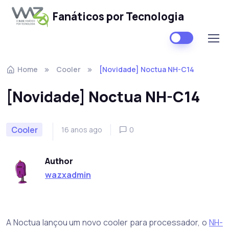
Fanáticos por Tecnologia
Skip to navigation
Skip to content
Home
Cooler
[Novidade] Noctua NH-C14
[Novidade] Noctua NH-C14
Cooler
16 anos ago
0
Author
wazxadmin
A Noctua lançou um novo cooler para processador, o
NH-