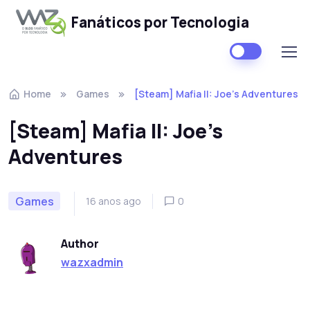
Fanáticos por Tecnologia
Skip to navigation
Skip to content
Home
Games
[Steam] Mafia II: Joe’s Adventures
[Steam] Mafia II: Joe’s
Adventures
Games
16 anos ago
0
Author
wazxadmin