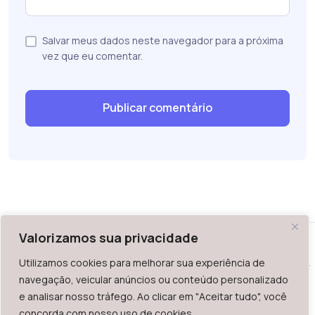
Salvar meus dados neste navegador para a próxima
vez que eu comentar.
Valorizamos sua privacidade
Utilizamos cookies para melhorar sua experiência de
WAZ - Av. do Contorno 2939, lojas 1 a 7, Belo Horizonte, MG -
navegação, veicular anúncios ou conteúdo personalizado
Brasil. CEP: 30.110-013
e analisar nosso tráfego. Ao clicar em "Aceitar tudo", você
Telefone: +55 (31) 2126-6666 | CNPJ: 06.036.939/0001-92
concorda com nosso uso de cookies.