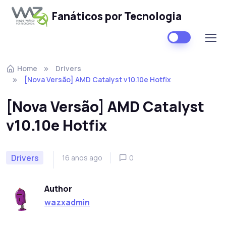
Fanáticos por Tecnologia
Skip to navigation
Skip to content
Home
Drivers
[Nova Versão] AMD Catalyst v10.10e Hotfix
[Nova Versão] AMD Catalyst
v10.10e Hotfix
Drivers
16 anos ago
0
Author
wazxadmin