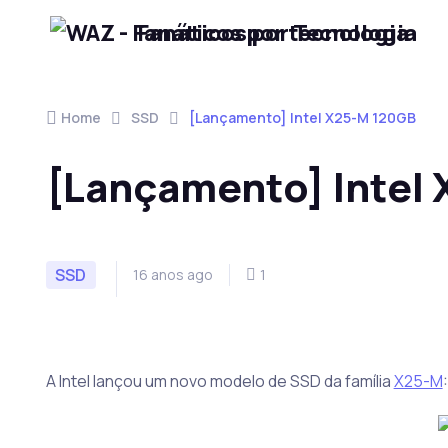
Fanáticos por Tecnologia
Skip to navigation
Skip to content
Home
SSD
[Lançamento] Intel X25-M 120GB
[Lançamento] Intel
SSD
16 anos ago
1
A Intel lançou um novo modelo de SSD da família
X25-M