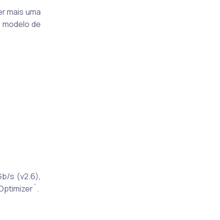
er mais uma
o modelo de
b/s (v2.6),
Optimizer´.