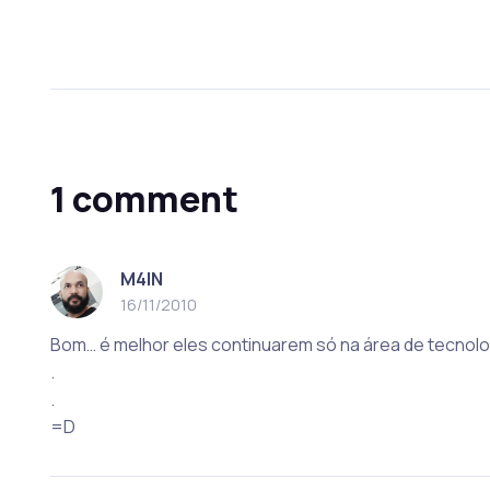
1 comment
M4IN
16/11/2010
Bom… é melhor eles continuarem só na área de tecnolog
.
.
=D