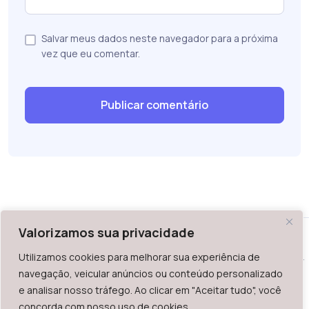
Salvar meus dados neste navegador para a próxima
vez que eu comentar.
Valorizamos sua privacidade
Utilizamos cookies para melhorar sua experiência de
WAZ - Av. do Contorno 2939, lojas 1 a 7, Belo Horizonte, MG -
navegação, veicular anúncios ou conteúdo personalizado
Brasil. CEP: 30.110-013
e analisar nosso tráfego. Ao clicar em "Aceitar tudo", você
Telefone: +55 (31) 2126-6666 | CNPJ: 06.036.939/0001-92
concorda com nosso uso de cookies.