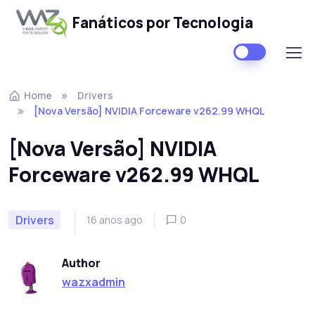
Fanáticos por Tecnologia
Skip to navigation
Skip to content
Home
Drivers
[Nova Versão] NVIDIA Forceware v262.99 WHQL
[Nova Versão] NVIDIA
Forceware v262.99 WHQL
Drivers
16 anos ago
0
Author
wazxadmin