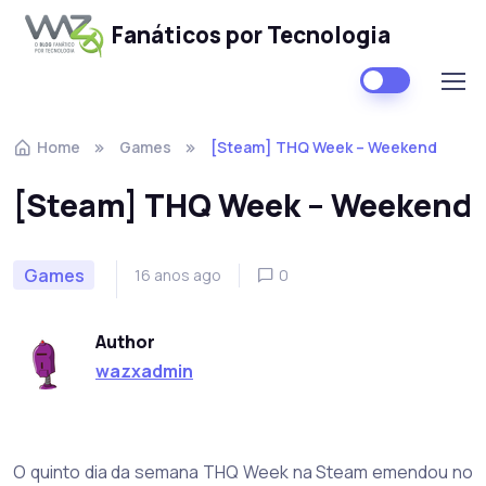
Fanáticos por Tecnologia
Skip to navigation
Skip to content
Home
Games
[Steam] THQ Week – Weekend
[Steam] THQ Week – Weekend
Games
16 anos ago
0
Author
wazxadmin
O quinto dia da semana THQ Week na Steam emendou no