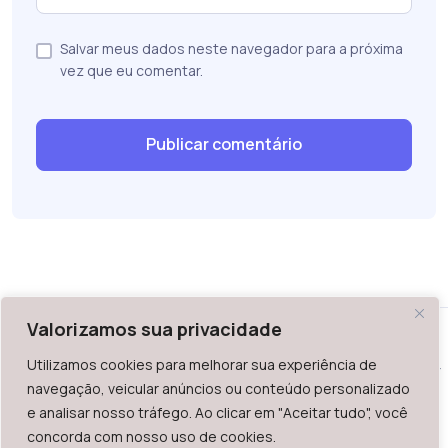
Salvar meus dados neste navegador para a próxima
vez que eu comentar.
Valorizamos sua privacidade
Utilizamos cookies para melhorar sua experiência de
WAZ - Av. do Contorno 2939, lojas 1 a 7, Belo Horizonte, MG -
navegação, veicular anúncios ou conteúdo personalizado
Brasil. CEP: 30.110-013
e analisar nosso tráfego. Ao clicar em "Aceitar tudo", você
Telefone: +55 (31) 2126-6666 | CNPJ: 06.036.939/0001-92
concorda com nosso uso de cookies.
2023.