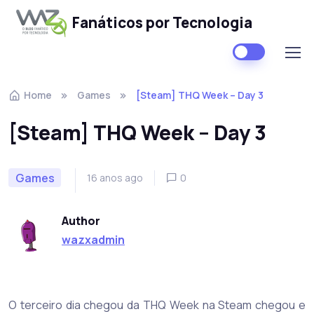
Fanáticos por Tecnologia
Skip to navigation
Skip to content
Home
Games
[Steam] THQ Week – Day 3
[Steam] THQ Week – Day 3
Games
16 anos ago
0
Author
wazxadmin
O terceiro dia chegou da THQ Week na Steam chegou e