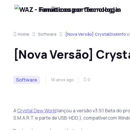
Fanáticos por Tecnologia
Skip to navigation
Skip to content
Home
Software
[Nova Versão] CrystalDiskInfo v3
[Nova Versão] Crysta
Software
16 anos ago
0
A
Crystal Dew World
lançou a versão v3.9.1 Beta do pr
S.M.A.R.T. e parte de USB-HDD.), compatível com Windows