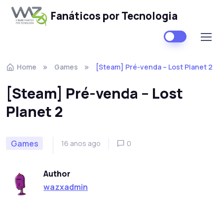
Fanáticos por Tecnologia
Skip to navigation
Skip to content
Home
Games
[Steam] Pré-venda – Lost Planet 2
[Steam] Pré-venda – Lost
Planet 2
Games
16 anos ago
0
Author
wazxadmin