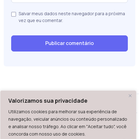
Salvar meus dados neste navegador para a próxima
vez que eu comentar.
Valorizamos sua privacidade
Utilizamos cookies para melhorar sua experiência de
WAZ - Av. do Contorno 2939, lojas 1 a 7, Belo Horizonte, MG -
navegação, veicular anúncios ou conteúdo personalizado
Brasil. CEP: 30.110-013
e analisar nosso tráfego. Ao clicar em "Aceitar tudo", você
Telefone: +55 (31) 2126-6666 | CNPJ: 06.036.939/0001-92
concorda com nosso uso de cookies.
2023.