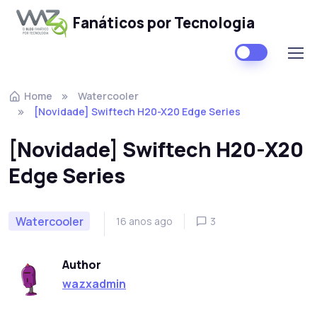
Fanáticos por Tecnologia
Skip to navigation
Skip to content
Home
Watercooler
[Novidade] Swiftech H20-X20 Edge Series
[Novidade] Swiftech H20-X20
Edge Series
Watercooler
16 anos ago
3
Author
wazxadmin