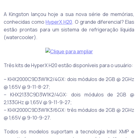
A Kingston lançou hoje a sua nova série de memórias,
conhecidas como
HyperX H20
. O grande diferencial? Elas
estão prontas para um sistema de refrigeração líquida
(watercooler).
Três kits de HyperX H20 estão disponíveis para o usuário:
– KHX2000C9D3W1K2/4GX: dois módulos de 2GB @ 2GHz
@ 1,65V @ 9-11-8-27;
– KHX2133C9D3W1K2/4GX: dois módulos de 2GB @
2,133GHz @ 1,65V @ 9-11-9-27;
– KHX2000C9D3W1K3/6GX: três módulos de 2GB @ 2GHz
@ 1,65V @ 9-10-9-27.
Todos os modelos suportam a tecnologia Intel XMP e