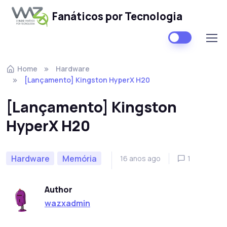
Fanáticos por Tecnologia
Skip to navigation
Skip to content
Home
Hardware
[Lançamento] Kingston HyperX H20
[Lançamento] Kingston
HyperX H20
Hardware
Memória
16 anos ago
1
Author
wazxadmin