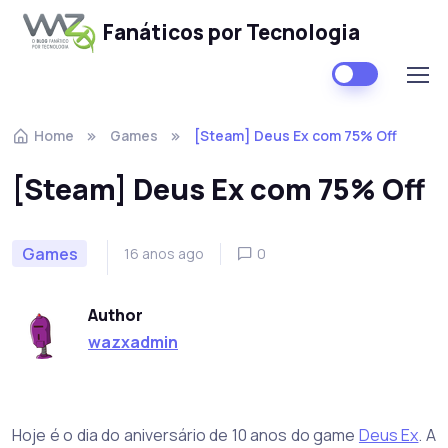
Fanáticos por Tecnologia
Skip to navigation
Skip to content
Home
Games
[Steam] Deus Ex com 75% Off
[Steam] Deus Ex com 75% Off
Games
16 anos ago
0
Author
wazxadmin
Hoje é o dia do aniversário de 10 anos do game
Deus Ex
. A