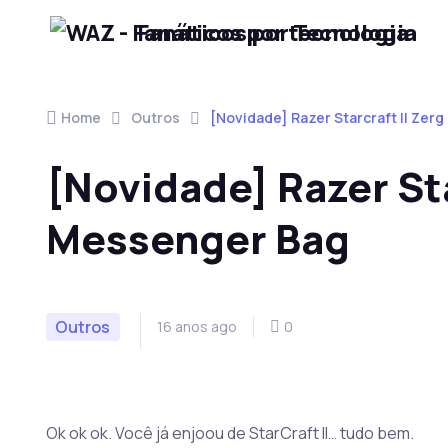
Fanáticos por Tecnologia
Skip to navigation
Skip to content
Home
Outros
[Novidade] Razer Starcraft II Zer
[Novidade] Razer Sta
Messenger Bag
Outros
16 anos ago
0
Ok ok ok. Você já enjoou de StarCraft II… tudo bem.