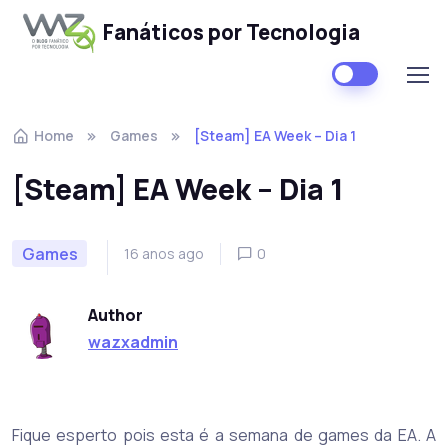
Fanáticos por Tecnologia
Skip to navigation
Skip to content
Home
Games
[Steam] EA Week – Dia 1
[Steam] EA Week – Dia 1
Games
16 anos ago
0
Author
wazxadmin
Fique esperto pois esta é a semana de games da EA. A