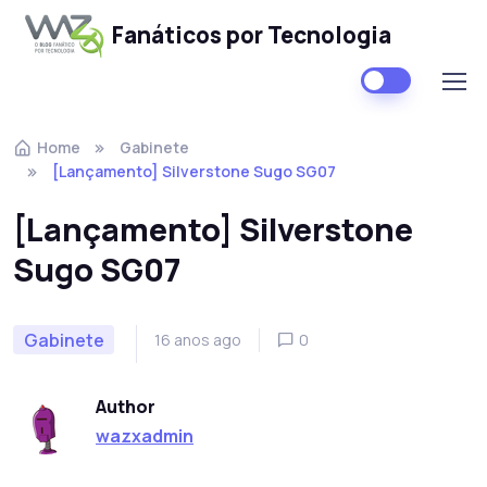
Fanáticos por Tecnologia
Skip to navigation
Skip to content
Home
Gabinete
[Lançamento] Silverstone Sugo SG07
[Lançamento] Silverstone
Sugo SG07
Gabinete
16 anos ago
0
Author
wazxadmin