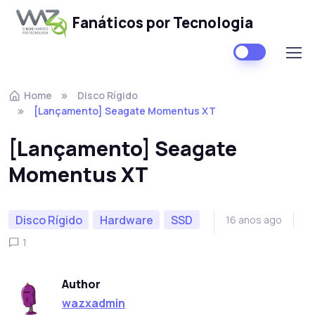
Fanáticos por Tecnologia
Skip to navigation
Skip to content
Home
Disco Rígido
[Lançamento] Seagate Momentus XT
[Lançamento] Seagate
Momentus XT
Disco Rígido
Hardware
SSD
16 anos ago
1
Author
wazxadmin