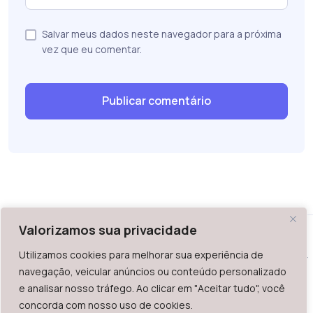
Salvar meus dados neste navegador para a próxima
vez que eu comentar.
Valorizamos sua privacidade
Utilizamos cookies para melhorar sua experiência de
WAZ - Av. do Contorno 2939, lojas 1 a 7, Belo Horizonte, MG -
navegação, veicular anúncios ou conteúdo personalizado
Brasil. CEP: 30.110-013
e analisar nosso tráfego. Ao clicar em "Aceitar tudo", você
Telefone: +55 (31) 2126-6666 | CNPJ: 06.036.939/0001-92
concorda com nosso uso de cookies.
2023.