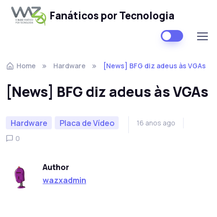
Fanáticos por Tecnologia
Skip to navigation
Skip to content
Home
Hardware
[News] BFG diz adeus às VGAs
[News] BFG diz adeus às VGAs
Hardware
Placa de Vídeo
16 anos ago
0
Author
wazxadmin