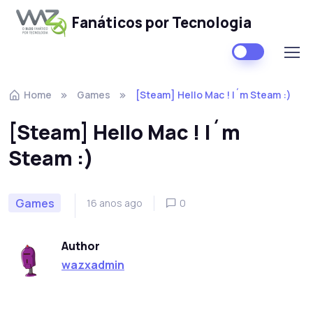
Fanáticos por Tecnologia
Skip to navigation
Skip to content
Home
Games
[Steam] Hello Mac ! I´m Steam :)
[Steam] Hello Mac ! I´m
Steam :)
Games
16 anos ago
0
Author
wazxadmin