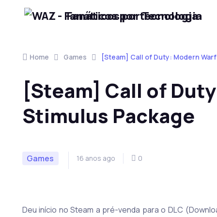
Fanáticos por Tecnologia
Skip to navigation
Skip to content
Home
Games
[Steam] Call of Duty: Modern Warf
[Steam] Call of Duty
Stimulus Package
Games
16 anos ago
0
Deu início no Steam a pré-venda para o DLC (Downlo