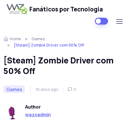
Fanáticos por Tecnologia
Skip to navigation
Skip to content
Home
Games
[Steam] Zombie Driver com 50% Off
[Steam] Zombie Driver com
50% Off
Games
16 anos ago
0
Author
wazxadmin