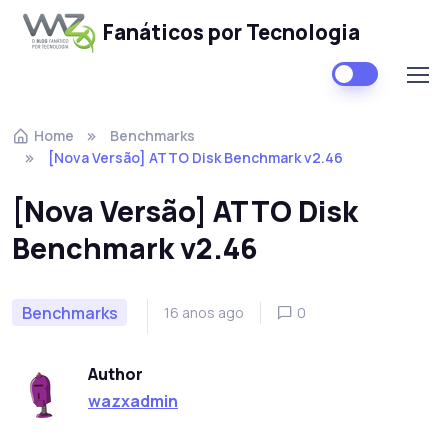
Fanáticos por Tecnologia
Skip to navigation
Skip to content
Home
Benchmarks
[Nova Versão] ATTO Disk Benchmark v2.46
[Nova Versão] ATTO Disk
Benchmark v2.46
Benchmarks
16 anos ago
0
Author
wazxadmin