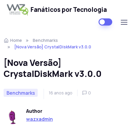
Fanáticos por Tecnologia
Skip to navigation
Skip to content
Home
Benchmarks
[Nova Versão] CrystalDiskMark v3.0.0
[Nova Versão]
CrystalDiskMark v3.0.0
Benchmarks
16 anos ago
0
Author
wazxadmin