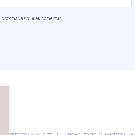
 próxima vez que eu comentar.
o
do Contorno 2939, lojas 1 a 7, Belo Horizonte, MG - Brasil. CEP: