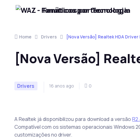
Fanáticos por Tecnologia
Skip to navigation
Skip to content
Home
Drivers
[Nova Versão] Realtek HDA Driver
[Nova Versão] Realt
Drivers
16 anos ago
0
A Realtek já disponibilizou para download a versão
R2
Compatível com os sistemas operacionais Windows 200
customizações no driver.