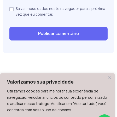
Salvar meus dados neste navegador para a próxima
vez que eu comentar.
Valorizamos sua privacidade
Utilizamos cookies para melhorar sua experiência de
WAZ - Av. do Contorno 2939, lojas 1 a 7, Belo Horizonte, MG -
navegação, veicular anúncios ou conteúdo personalizado
Brasil. CEP: 30.110-013
e analisar nosso tráfego. Ao clicar em "Aceitar tudo", você
Telefone: +55 (31) 2126-6666 | CNPJ: 06.036.939/0001-92
concorda com nosso uso de cookies.
2023.