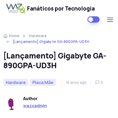
Fanáticos por Tecnologia
Skip to navigation
Skip to content
Home
Hardware
[Lançamento] Gigabyte GA-890GPA-UD3H
[Lançamento] Gigabyte GA-
890GPA-UD3H
Hardware
Placa Mãe
16 anos ago
0
Author
wazxadmin