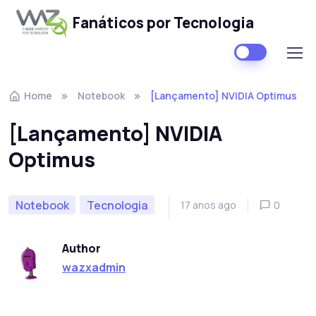
Fanáticos por Tecnologia
Skip to navigation
Skip to content
Home
Notebook
[Lançamento] NVIDIA Optimus
[Lançamento] NVIDIA
Optimus
Notebook
Tecnologia
17 anos ago
0
Author
wazxadmin