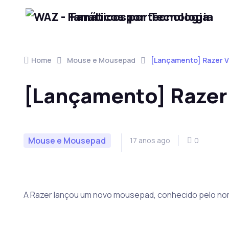
Fanáticos por Tecnologia
Skip to navigation
Skip to content
Home
Mouse e Mousepad
[Lançamento] Razer V
[Lançamento] Razer
Mouse e Mousepad
17 anos ago
0
A Razer lançou um novo mousepad, conhecido pelo n