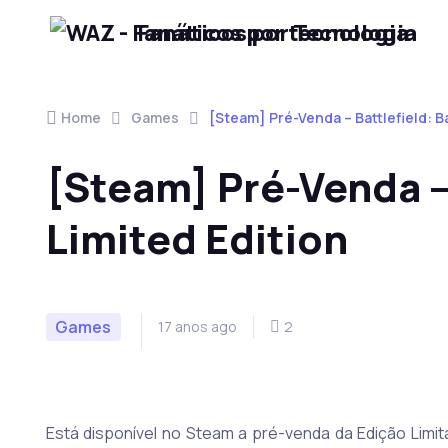
Fanáticos por Tecnologia
Skip to navigation
Skip to content
Home
Games
[Steam] Pré-Venda – Battlefield: 
[Steam] Pré-Venda –
Limited Edition
Games
17 anos ago
2
Está disponível no Steam a pré-venda da Edição Limit