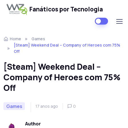
Fanáticos por Tecnologia
Skip to navigation
Skip to content
Home
Games
[Steam] Weekend Deal – Company of Heroes com 75%
Off
[Steam] Weekend Deal –
Company of Heroes com 75%
Off
Games
17 anos ago
0
Author