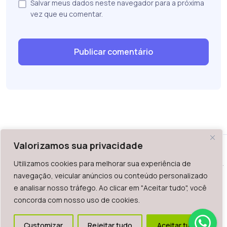
Salvar meus dados neste navegador para a próxima
vez que eu comentar.
Valorizamos sua privacidade
Utilizamos cookies para melhorar sua experiência de
WAZ - Av. do Contorno 2939, lojas 1 a 7, Belo Horizonte, MG -
navegação, veicular anúncios ou conteúdo personalizado
Brasil. CEP: 30.110-013
e analisar nosso tráfego. Ao clicar em "Aceitar tudo", você
Telefone: +55 (31) 2126-6666 | CNPJ: 06.036.939/0001-92
concorda com nosso uso de cookies.
2023.
Todos os direitos reservados. É vetada a reprodução, total
Customizar
Rejeitar tudo
Aceitar tudo