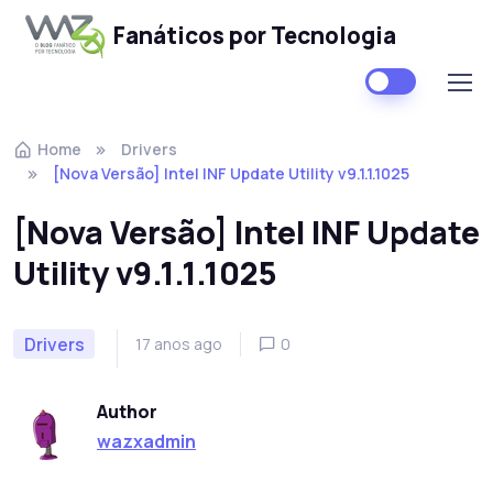
Fanáticos por Tecnologia
Skip to navigation
Skip to content
Home
Drivers
[Nova Versão] Intel INF Update Utility v9.1.1.1025
[Nova Versão] Intel INF Update
Utility v9.1.1.1025
Drivers
17 anos ago
0
Author
wazxadmin