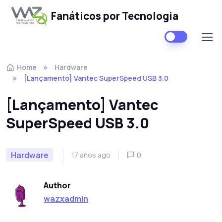
Fanáticos por Tecnologia
Skip to navigation
Skip to content
Home
Hardware
[Lançamento] Vantec SuperSpeed USB 3.0
[Lançamento] Vantec
SuperSpeed USB 3.0
Hardware
17 anos ago
0
Author
wazxadmin