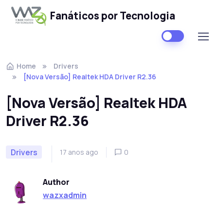
Fanáticos por Tecnologia
Skip to navigation
Skip to content
Home
Drivers
[Nova Versão] Realtek HDA Driver R2.36
[Nova Versão] Realtek HDA
Driver R2.36
Drivers
17 anos ago
0
Author
wazxadmin