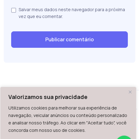
Salvar meus dados neste navegador para a próxima
vez que eu comentar.
Valorizamos sua privacidade
Utilizamos cookies para melhorar sua experiência de
WAZ - Av. do Contorno 2939, lojas 1 a 7, Belo Horizonte, MG -
navegação, veicular anúncios ou conteúdo personalizado
Brasil. CEP: 30.110-013
e analisar nosso tráfego. Ao clicar em "Aceitar tudo", você
Telefone: +55 (31) 2126-6666 | CNPJ: 06.036.939/0001-92
concorda com nosso uso de cookies.
2023.