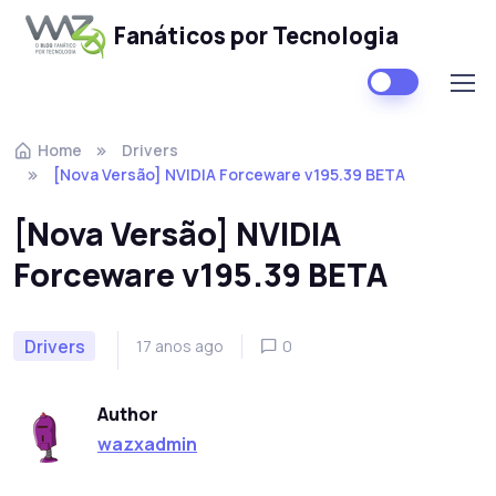
Fanáticos por Tecnologia
Skip to navigation
Skip to content
Home
Drivers
[Nova Versão] NVIDIA Forceware v195.39 BETA
[Nova Versão] NVIDIA
Forceware v195.39 BETA
Drivers
17 anos ago
0
Author
wazxadmin