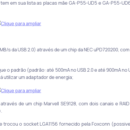
já tem em sua lista as placas mãe GA-P55-UD5 e GA-P55-UD6
0MB/s da USB 2.0) através de um chip da NEC uPD720200, com 
 que o padrão (padrão: até 500mA no USB 2.0 e até 900mA no 
á utilizar um adaptador de energia;
através de um chip Marvell SE9128, com dois canais e RAID 
.
yte trocou o socket LGA1156 fornecido pela Foxconn (possiv