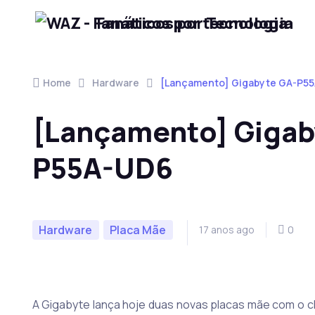
Fanáticos por Tecnologia
Skip to navigation
Skip to content
Home
Hardware
[Lançamento] Gigabyte GA-P5
[Lançamento] Gigab
P55A-UD6
Hardware
Placa Mãe
17 anos ago
0
A Gigabyte lança hoje duas novas placas mãe com o ch