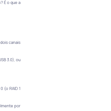
? É o que a
dois canais
USB 3.0), ou
0 (o RAID 1
elmente por