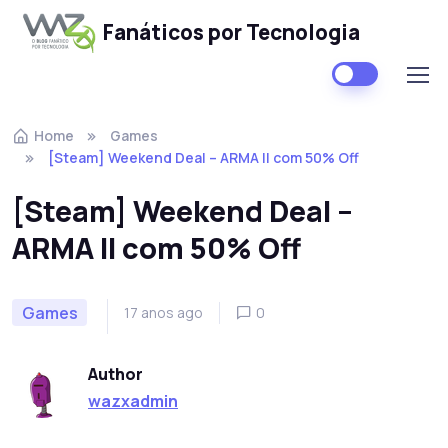
Fanáticos por Tecnologia
Skip to navigation
Skip to content
Home
Games
[Steam] Weekend Deal – ARMA II com 50% Off
[Steam] Weekend Deal –
ARMA II com 50% Off
Games
17 anos ago
0
Author
wazxadmin