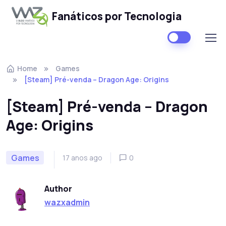
Fanáticos por Tecnologia
Skip to navigation
Skip to content
Home
Games
[Steam] Pré-venda – Dragon Age: Origins
[Steam] Pré-venda – Dragon
Age: Origins
Games
17 anos ago
0
Author
wazxadmin