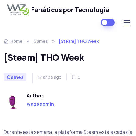
Fanáticos por Tecnologia
Skip to navigation
Skip to content
Home
Games
[Steam] THQ Week
[Steam] THQ Week
Games
17 anos ago
0
Author
wazxadmin
Durante esta semana, a plataforma Steam está a cada dia