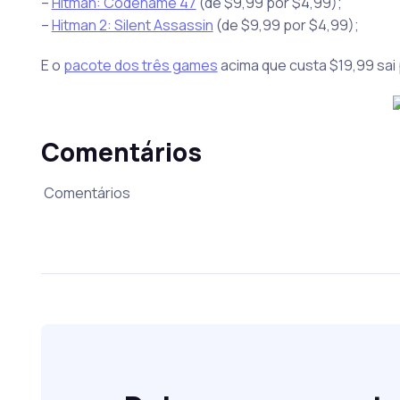
–
Hitman: Codename 47
(de $9,99 por $4,99);
–
Hitman 2: Silent Assassin
(de $9,99 por $4,99);
E o
pacote dos três games
acima que custa $19,99 sai 
Comentários
Comentários