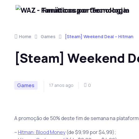
Fanáticos por Tecnologia
Skip to navigation
Skip to content
Home
Games
[Steam] Weekend Deal – Hitman
[Steam] Weekend De
Games
17 anos ago
0
A promoção de 50% deste fim de semana na plataforma
–
Hitman: Blood Money
(de $9,99 por $4,99);