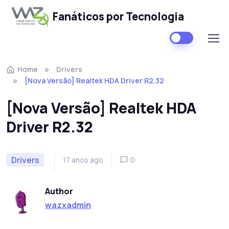
Fanáticos por Tecnologia
Skip to navigation
Skip to content
Home
Drivers
[Nova Versão] Realtek HDA Driver R2.32
[Nova Versão] Realtek HDA
Driver R2.32
Drivers
17 anos ago
0
Author
wazxadmin