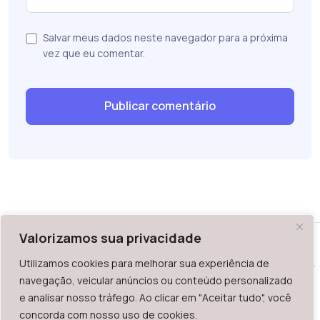
Salvar meus dados neste navegador para a próxima
vez que eu comentar.
Valorizamos sua privacidade
Utilizamos cookies para melhorar sua experiência de
WAZ - Av. do Contorno 2939, lojas 1 a 7, Belo Horizonte, MG -
navegação, veicular anúncios ou conteúdo personalizado
Brasil. CEP: 30.110-013
e analisar nosso tráfego. Ao clicar em "Aceitar tudo", você
Telefone: +55 (31) 2126-6666 | CNPJ: 06.036.939/0001-92
concorda com nosso uso de cookies.
2023.