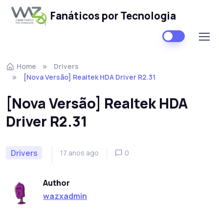
Fanáticos por Tecnologia
Skip to navigation
Skip to content
Home
Drivers
[Nova Versão] Realtek HDA Driver R2.31
[Nova Versão] Realtek HDA
Driver R2.31
Drivers
17 anos ago
0
Author
wazxadmin