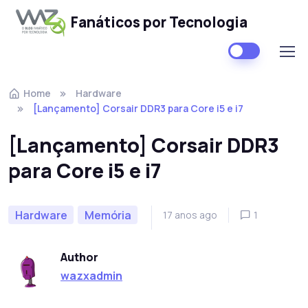
Fanáticos por Tecnologia
Skip to navigation
Skip to content
Home
Hardware
[Lançamento] Corsair DDR3 para Core i5 e i7
[Lançamento] Corsair DDR3
para Core i5 e i7
Hardware
Memória
17 anos ago
1
Author
wazxadmin