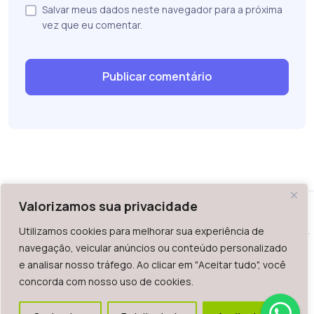
Salvar meus dados neste navegador para a próxima
vez que eu comentar.
Valorizamos sua privacidade
Utilizamos cookies para melhorar sua experiência de
WAZ - Av. do Contorno 2939, lojas 1 a 7, Belo Horizonte, MG -
navegação, veicular anúncios ou conteúdo personalizado
Brasil. CEP: 30.110-013
e analisar nosso tráfego. Ao clicar em "Aceitar tudo", você
Telefone: +55 (31) 2126-6666 | CNPJ: 06.036.939/0001-92
concorda com nosso uso de cookies.
2023.
Todos os direitos reservados. É vetada a reprodução, total