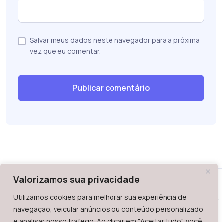
Salvar meus dados neste navegador para a próxima
vez que eu comentar.
Valorizamos sua privacidade
Utilizamos cookies para melhorar sua experiência de
WAZ - Av. do Contorno 2939, lojas 1 a 7, Belo Horizonte, MG -
navegação, veicular anúncios ou conteúdo personalizado
Brasil. CEP: 30.110-013
e analisar nosso tráfego. Ao clicar em "Aceitar tudo", você