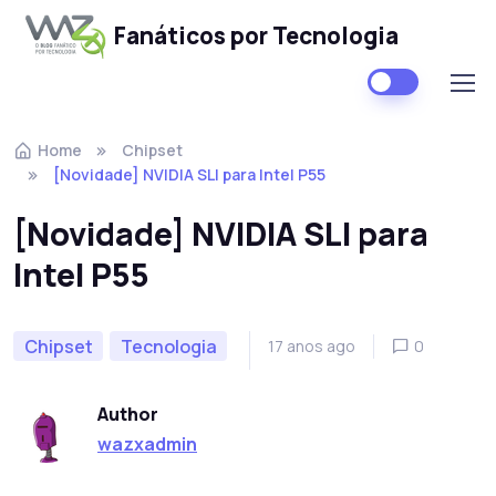
Fanáticos por Tecnologia
Skip to navigation
Skip to content
Home
Chipset
[Novidade] NVIDIA SLI para Intel P55
[Novidade] NVIDIA SLI para
Intel P55
Chipset
Tecnologia
17 anos ago
0
Author
wazxadmin