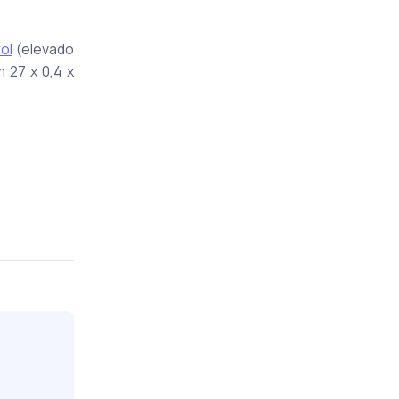
ol
(elevado
 27 x 0,4 x