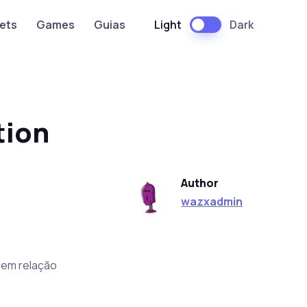
Light
Dark
ets
Games
Guias
tion
Author
wazxadmin
 em relação