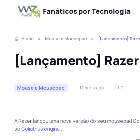
Fanáticos por Tecnologia
Skip to navigation
Skip to content
Home
Mouse e Mousepad
[Lançamento] Razer
[Lançamento] Razer 
Mouse e Mousepad
17 anos ago
0
A Razer lançou uma nova versão do seu mousepad Goli
ao
Goliathus original
.